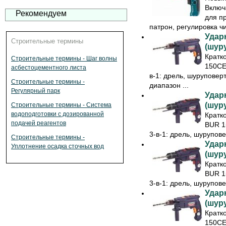
Включ
Рекомендуем
для п
патрон, регулировка чи
Удар
Строительные термины
(шур
Кратк
Строительные термины - Шаг волны
150CE
асбестоцементного листа
в-1: дрель, шуруповер
Строительные термины -
диапазон ...
Регулярный парк
Удар
(шур
Строительные термины - Система
водоподготовки с дозированной
Кратк
подачей реагентов
BUR 1
3-в-1: дрель, шурупове
Строительные термины -
Удар
Уплотнение осадка сточных вод
(шур
Кратк
BUR 1
3-в-1: дрель, шурупове
Удар
(шур
Кратк
150CE