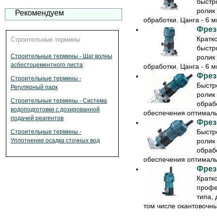
быстр
ролик
Рекомендуем
обработки. Цанга - 6 мм
Фрез
Кратк
Строительные термины
быстр
Строительные термины - Шаг волны
ролик
асбестоцементного листа
обработки. Цанга - 6 мм
Фрез
Строительные термины -
Быстр
Регулярный парк
ролик
Строительные термины - Система
обраб
водоподготовки с дозированной
обеспечения оптимальн
подачей реагентов
Фрез
Быстр
Строительные термины -
ролик
Уплотнение осадка сточных вод
обраб
обеспечения оптимальн
Фрез
Кратк
профе
типа,
том числе окантовочных