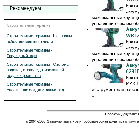
Кратк
Рекомендуем
аккум
максимальный крутящи
управление числом обо
Строительные термины
Акку
WR1
Строительные термины - Шаг волны
Кратк
асбестоцементного листа
аккум
Строительные термины -
максимальный крутящи
Регулярный парк
управление числом обо
Строительные термины - Система
Акку
водоподготовки с дозированной
6281
подачей реагентов
Кратк
MAKIT
Строительные термины -
инструмент для работ
Уплотнение осадка сточных вод
...
Новости
/
Документы
© 2004-2026. Запорная арматура и трубопроводная арматура от компа