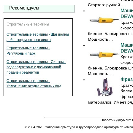
Стартер: ручной ...
Рекомендуем
Маши
DEWA
Кратк
Строительные термины
скоро
биение. Блокировка ш
Строительные термины - Шаг волны
Мощность ...
асбестоцементного листа
Маши
Строительные термины -
DEWA
Регулярный парк
Кратк
Строительные термины - Система
скоро
водоподготовки с дозированной
биение. Блокировка ш
подачей реагентов
Мощность ...
Фрез
Строительные термины -
Кратк
Уплотнение осадка сточных вод
более
фрезе
материалов. Имеет ряд
Новости
/
Документы
© 2004-2026. Запорная арматура и трубопроводная арматура от компа