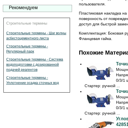
пользователя.
Рекомендуем
Пластиковая накладка на
поверхность от поврежде
Строительные термины
доступ для быстрой заме
Комплектация: Боковая р
Строительные термины - Шаг волны
Фланцевая гайка.
асбестоцементного листа
Строительные термины -
Регулярный парк
Похожие Матери
Строительные термины - Система
Точил
водоподготовки с дозированной
Мощно
подачей реагентов
Напря
Строительные термины -
0/3/1 
Уплотнение осадка сточных вод
Стартер: ручной ...
Точил
Мощно
Напря
0/3/1 
Стартер: ручной ...
Угло
4285