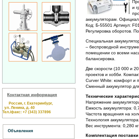
Про
и г
про
аккумуляторам. Официальн
Код: Б-55501 Артикул: F
Регулировка оборотов. П
Специальная аккумулято
– беспроводной инструмен
помещении со всеми наса
балансировка.
Две скорости (10 000 и 2
проектов и хобби. Компа
Curver White: комфорт и 
Сменный аккумулятор для
Контактная информация
Технические характерис
Напряжение аккумулятора
Россия, г. Екатеринбург,
ул. Ленина, д. 40
Емкость аккумулятора: 0,
Тел./факс: +7 (343) 337896
Частота вращения на холо
Технология аккумулятора
Вес инструмента: 0,280 кг
Объявления
Комплектация поставки