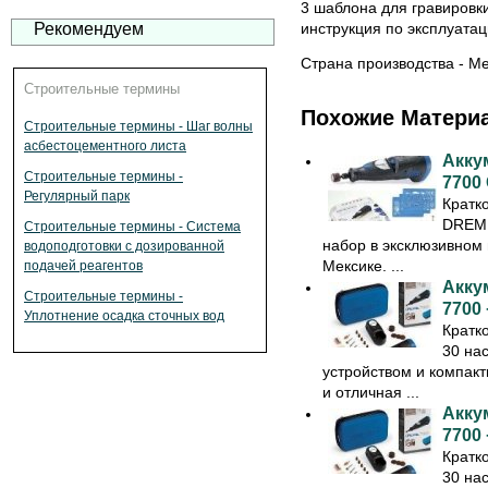
3 шаблона для гравировки
Рекомендуем
инструкция по эксплуатац
Страна производства - Ме
Строительные термины
Похожие Матери
Строительные термины - Шаг волны
асбестоцементного листа
Акку
Строительные термины -
7700 
Регулярный парк
Кратк
DREME
Строительные термины - Система
набор в эксклюзивном 
водоподготовки с дозированной
Мексике. ...
подачей реагентов
Акку
Строительные термины -
7700 
Уплотнение осадка сточных вод
Кратк
30 на
устройством и компак
и отличная ...
Акку
7700 
Кратк
30 на