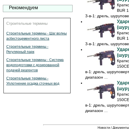
Кратк
Рекомендуем
BUR 1
3-в-1: дрель, шурупове
Удар
Строительные термины
(шур
Кратк
Строительные термины - Шаг волны
BUR 1
асбестоцементного листа
3-в-1: дрель, шурупове
Строительные термины -
Удар
Регулярный парк
(шур
Строительные термины - Система
Кратк
водоподготовки с дозированной
150CE
подачей реагентов
в-1: дрель, шуруповер
диапазон ...
Строительные термины -
Удар
Уплотнение осадка сточных вод
(шур
Кратк
150CE
в-1: дрель, шуруповер
диапазон ...
Новости
/
Документы