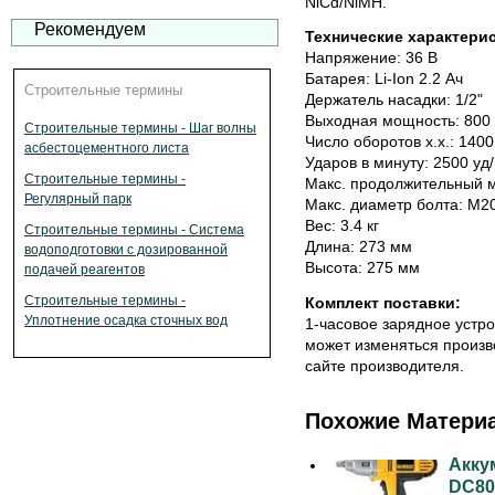
NiCd/NiMH.
Рекомендуем
Технические характерис
Напряжение: 36 В
Батарея: Li-Ion 2.2 Ач
Строительные термины
Держатель насадки: 1/2"
Выходная мощность: 800 
Строительные термины - Шаг волны
Число оборотов х.х.: 140
асбестоцементного листа
Ударов в минуту: 2500 уд
Строительные термины -
Макс. продолжительный 
Регулярный парк
Макс. диаметр болта: M2
Вес: 3.4 кг
Строительные термины - Система
Длина: 273 мм
водоподготовки с дозированной
Высота: 275 мм
подачей реагентов
Строительные термины -
Комплект поставки:
Уплотнение осадка сточных вод
1-часовое зарядное устро
может изменяться произв
сайте производителя.
Похожие Матери
Акку
DC80