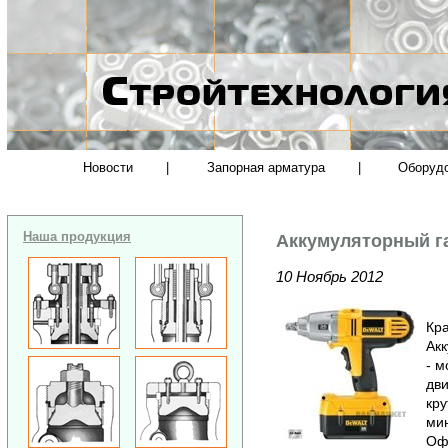
Новости
|
Запорная арматура
|
Оборуд
Наша продукция
Аккумуляторный г
10 Ноябрь 2012
Кра
Ак
- 
дви
кру
ми
Офи