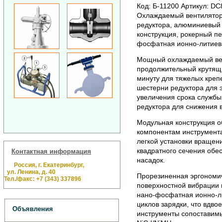
Код: Б-11200 Артикул: DC
Охлаждаемый вентилятор
редуктора, алюминиевый 
конструкция, рокерный п
фосфатная ионно-литиев
Мощный охлаждаемый вен
продолжительный крутящи
минуту для тяжелых кре
шестерни редуктора для
увеличения срока службы
редуктора для снижения 
Модульная конструкция о
компонентам инструмента
легкой установки вращени
квадратного сечения обе
Контактная информация
насадок.
Россия, г. Екатеринбург,
ул. Ленина, д. 40
Прорезиненная эргономич
Тел./факс: +7 (343) 337896
поверхностной вибрации 
нано-фосфатная ионно-л
циклов зарядки, что вдво
Объявления
инструменты сопоставимы