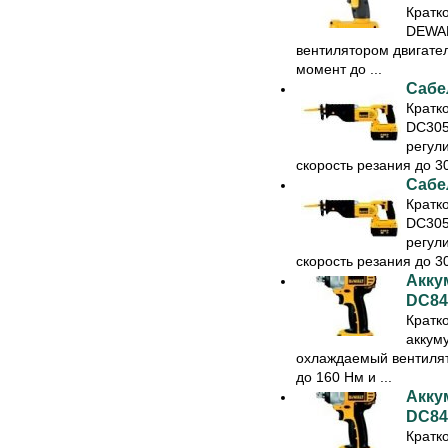
Кратк
DEWAL
вентилятором двигате
момент до ...
Сабе
Кратк
DC305
регул
скорость резания до 30
Сабе
Кратк
DC305
регул
скорость резания до 30
Акку
DC8
Кратк
аккум
охлаждаемый вентилят
до 160 Нм и ...
Акку
DC8
Кратк