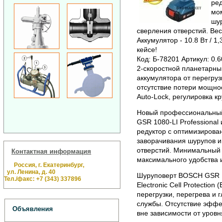
ре
мом
шур
сверления отверстий. Вес 
Аккумулятор - 10.8 Вт / 1
кейсе!
Код: Б-78201 Артикул: 0.
2-скоростной планетарны
аккумулятора от перегруз
отсутствие потери мощно
Auto-Lock, регулировка к
Новый профессиональны
GSR 1080-LI Professional
редуктор с оптимизиров
заворачивания шурупов и
отверстий. Минимальный в
Контактная информация
максимального удобства 
Россия, г. Екатеринбург,
ул. Ленина, д. 40
Шуруповерт BOSCH GSR 1
Тел./факс: +7 (343) 337896
Electronic Cell Protectio
перегрузки, перегрева и 
службы. Отсутствие эффе
Объявления
вне зависимости от уровн