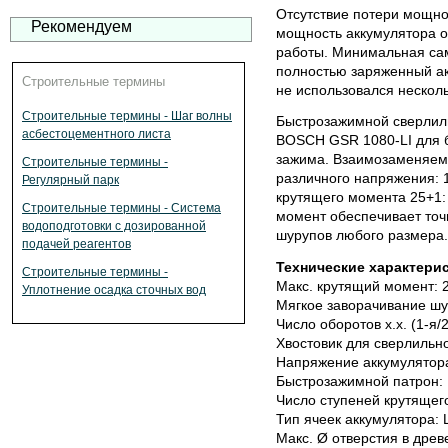
Отсутствие потери мощно
Рекомендуем
мощность аккумулятора о
работы. Минимальная са
полностью заряженный акк
Строительные термины
не использовался нескол
Строительные термины - Шаг волны
Быстрозажимной сверлиль
асбестоцементного листа
BOSCH GSR 1080-LI для б
зажима. Взаимозаменяемо
Строительные термины -
различного напряжения: 1
Регулярный парк
крутящего момента 25+1:
Строительные термины - Система
момент обеспечивает точ
водоподготовки с дозированной
шурупов любого размера.
подачей реагентов
Технические характерис
Строительные термины -
Макс. крутящий момент: 
Уплотнение осадка сточных вод
Мягкое заворачивание шу
Число оборотов х.х. (1-я/2
Хвостовик для сверлильног
Напряжение аккумулятора
Быстрозажимной патрон:
Число ступеней крутящег
Тип ячеек аккумулятора: L
Макс. Ø отверстия в древ