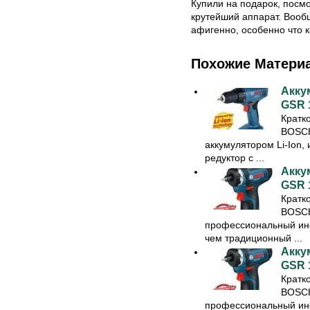
Купили на подарок, посмо
крутейший аппарат. Вооб
афигенно, особенно что к
Похожие Матери
Акку
GSR 1
Кратк
BOSCH
аккумулятором Li-Ion,
редуктор с ...
Акку
GSR 1
Кратк
BOSCH 
профессиональный ин
чем традиционный ...
Акку
GSR 1
Кратк
BOSCH 
профессиональный ин