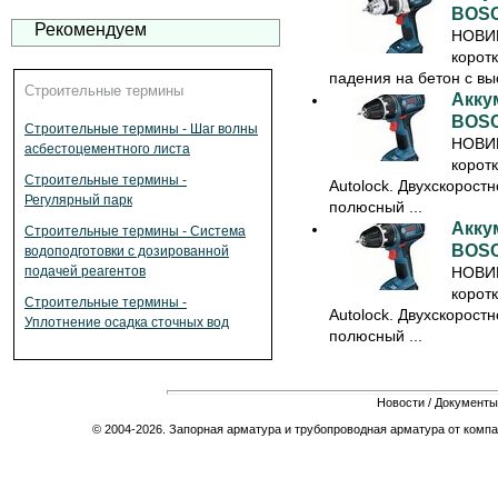
BOSC
Рекомендуем
НОВИ
корот
падения на бетон с выс
Строительные термины
Акку
BOSC
Строительные термины - Шаг волны
НОВИ
асбестоцементного листа
коротк
Строительные термины -
Autolock. Двухскорост
Регулярный парк
полюсный ...
Акку
Строительные термины - Система
BOSC
водоподготовки с дозированной
подачей реагентов
НОВИ
коротк
Строительные термины -
Autolock. Двухскорост
Уплотнение осадка сточных вод
полюсный ...
Новости
/
Документы
© 2004-2026. Запорная арматура и трубопроводная арматура от компа