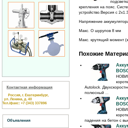
подсветк
крепления на пояс. Сист
устройство.Версия с 2х1.
Напряжение аккумулятор
Макс. O шурупов 8 мм
Макс. крутящий момент (
Похожие Матери
Акку
BOSC
НОВИ
коротк
Autolock. Двухскорост
Контактная информация
полюсный ...
Россия, г. Екатеринбург,
Акку
ул. Ленина, д. 40
Тел./факс: +7 (343) 337896
BOSC
НОВИ
корот
падения на бетон с выс
Объявления
Акку