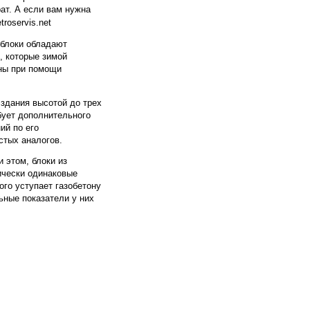
ат. А если вам нужна
etroservis.net
облоки обладают
, которые зимой
ены при помощи
 здания высотой до трех
бует дополнительного
ий по его
стых аналогов.
и этом, блоки из
тически одинаковые
ого уступает газобетону
ьные показатели у них