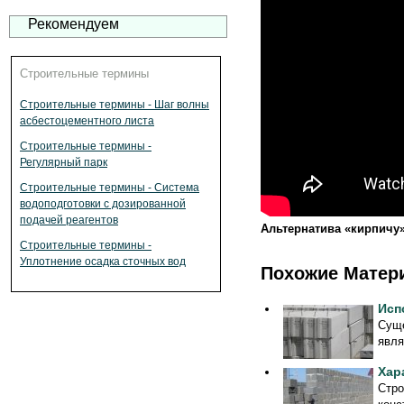
Рекомендуем
Строительные термины
Строительные термины - Шаг волны
асбестоцементного листа
Строительные термины -
Регулярный парк
Строительные термины - Система
водоподготовки с дозированной
подачей реагентов
Альтернатива «кирпичу
Строительные термины -
Уплотнение осадка сточных вод
Похожие Матер
Исп
Суще
явля
Хар
Стро