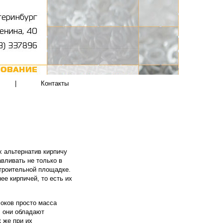
|
Контакты
х альтернатив кирпичу
авливать не только в
строительной площадке.
ее кирпичей, то есть их
локов просто масса
, они обладают
 же при их