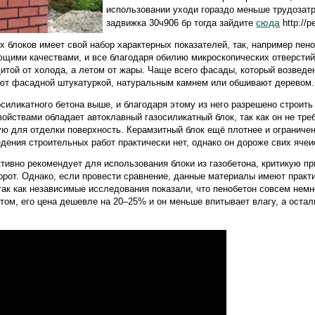
использовании уходи гораздо меньше трудозатр
сюда
задвижка 30ч906 бр тогда зайдите
http://p
х блоков имеет свой набор характерных показателей, так, например пен
щими качествами, и все благодаря обилию микроскопических отверстий
итой от холода, а летом от жары. Чаще всего фасады, который возвед
ют фасадной штукатуркой, натуральным камнем или обшивают деревом.
осиликатного бетона выше, и благодаря этому из него разрешено строить
ойствами обладает автоклавный газосиликатный блок, так как он не тре
ую для отделки поверхность. Керамзитный блок ещё плотнее и ограничен
дения строительных работ практически нет, однако он дороже свих ячеи
ктивно рекомендует для использования блоки из газобетона, критикую пр
борот. Однако, если провести сравнение, данные материалы имеют прак
так как независимые исследования показали, что пенобетон совсем немн
этом, его цена дешевле на 20–25% и он меньше впитывает влагу, а остал