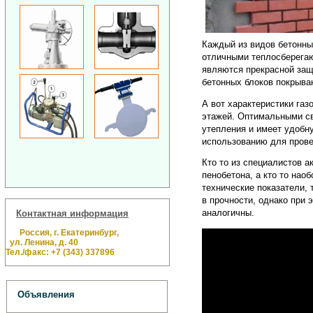
Каждый из видов бетонны
отличными теплосберегаю
являются прекрасной защ
бетонных блоков покрыва
А вот характеристики газ
этажей. Оптимальными св
утепления и имеет удобн
использованию для прове
Кто то из специалистов а
пенобетона, а кто то нао
технические показатели, 
в прочности, однако при 
аналогичны.
Контактная информация
Россия, г. Екатеринбург,
ул. Ленина, д. 40
Тел./факс: +7 (343) 337896
Объявления