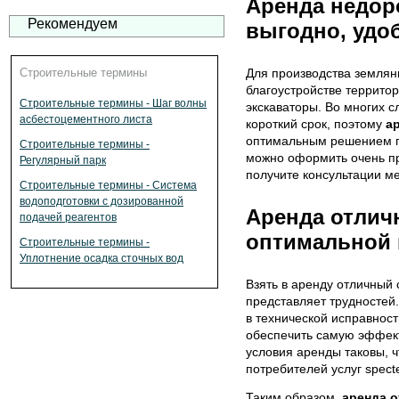
Аренда недоро
Рекомендуем
выгодно, удо
Строительные термины
Для производства земляны
благоустройстве территор
Строительные термины - Шаг волны
экскаваторы. Во многих с
асбестоцементного листа
короткий срок, поэтому
а
оптимальным решением п
Строительные термины -
можно оформить очень про
Регулярный парк
получите консультации м
Строительные термины - Система
водоподготовки с дозированной
Аренда отлич
подачей реагентов
оптимальной 
Строительные термины -
Уплотнение осадка сточных вод
Взять в аренду отличный 
представляет трудностей
в технической исправнос
обеспечить самую эффект
условия аренды таковы, ч
потребителей услуг specte
Таким образом,
аренда 