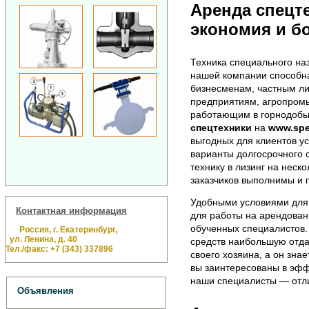
Аренда спецт
экономия и б
Техника специального на
нашей компании способн
бизнесменам, частным л
предприятиям, агропром
работающим в горнодоб
спецтехники
на
www.spe
выгодных для клиентов у
варианты долгосрочного с
технику в лизинг на неск
заказчиков выполнимы и 
Удобными условиями для 
Контактная информация
для работы на арендован
обученных специалистов. 
Россия, г. Екатеринбург,
ул. Ленина, д. 40
средств наибольшую отда
Тел./факс: +7 (343) 337896
своего хозяина, а он зна
вы заинтересованы в эфф
наши специалисты — отли
Объявления