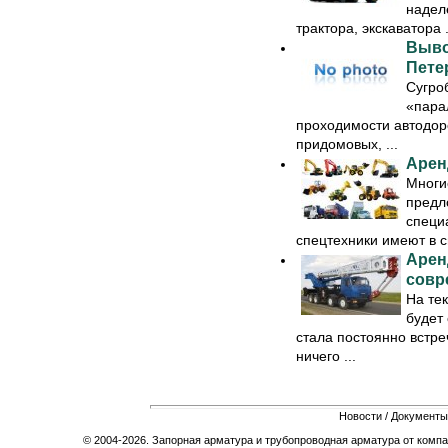
надел
трактора, экскаватора .
Выво
Пете
Сугро
«пара
проходимости автодоро
придомовых, ...
Арен
Многи
предл
специ
спецтехники имеют в с
Арен
совр
На те
будет 
стала постоянно встре
ничего ...
Новости
/
Документы
© 2004-2026. Запорная арматура и трубопроводная арматура от компа