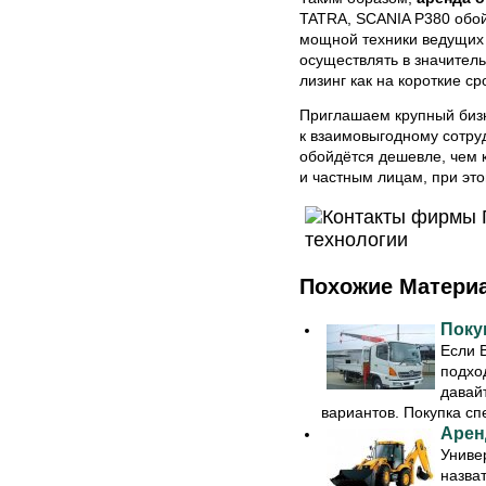
TATRA, SCANIA P380 обой
мощной техники ведущих
осуществлять в значител
лизинг как на короткие ср
Приглашаем крупный биз
к взаимовыгодному сотруд
обойдётся дешевле, чем 
и частным лицам, при это
Похожие Матери
Поку
Если 
подход
давай
вариантов. Покупка спе
Арен
Униве
назват