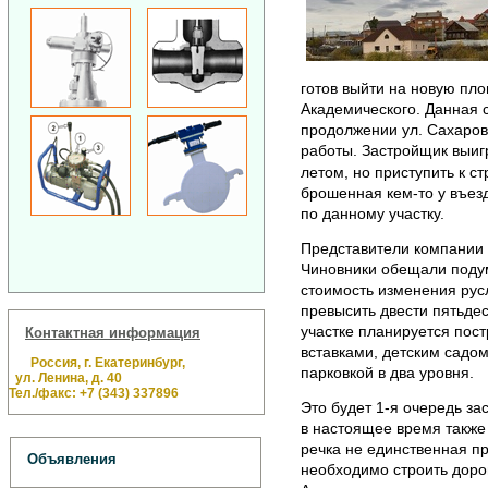
готов выйти на новую пл
Академического. Данная 
продолжении ул. Сахарова
работы. Застройщик выиг
летом, но приступить к с
брошенная кем-то у въезд
по данному участку.
Представители компании 
Чиновники обещали подум
стоимость изменения рус
превысить двести пятьде
участке планируется пос
Контактная информация
вставками, детским садо
Россия, г. Екатеринбург,
парковкой в два уровня.
ул. Ленина, д. 40
Тел./факс: +7 (343) 337896
Это будет 1-я очередь за
в настоящее время также 
речка не единственная пр
Объявления
необходимо строить дорог