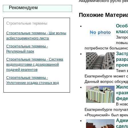
Академического русло ре
Рекомендуем
Похожие Матери
Строительные термины
Особ
клас
Строительные термины - Шаг волны
Загор
асбестоцементного листа
повыш
Строительные термины -
потребности большинст
Регулярный парк
Заст
разр
Строительные термины - Система
водоподготовки с дозированной
прое
подачей реагентов
Темп 
Екатеринбурге может с
Строительные термины -
Данный вопрос обсужда
Уплотнение осадка сточных вод
Жило
«раз
феде
В нов
Екатеринбурге получат
«Рощинский» был врем
Адми
сдел