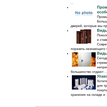
...
Пром
особ
Промы
Больш
дверей, которые мы пр
Виды
Покол
и став
Совре
поразить незнающего ч
Виды
Сегод
стрем
непри
большинство отдают ..
Упак
Хотит
для т
покупа
хранения на складе и .