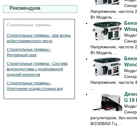
Синхр
Рекомендуем
Напряжение, частота 
Вт Модель ...
Бенз
Строительные термины
Whis
Модел
Строительные термины - Шаг волны
Синхр
асбестоцементного листа
Напряжение, частота 
Строительные термины -
Вт Модель ...
Регулярный парк
Бенз
Строительные термины - Система
Wond
водоподготовки с дозированной
Модел
подачей реагентов
Синхр
Напряжение, частота 
Строительные термины -
...
Уплотнение осадка сточных вод
Дизе
G 19
Модел
Синхр
регулятором, без колл
В/230В/50 Гц ...