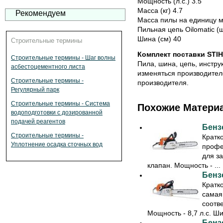
Мощность (л.с.) 3.5
Масса (кг) 4.7
Рекомендуем
Масса пилы на единицу мо
Пильная цепь Oilomatic (ш
Шина (см) 40
Строительные термины
Комплект поставки STIH
Строительные термины - Шаг волны
Пила, шина, цепь, инстру
асбестоцементного листа
изменяться производител
Строительные термины -
производителя.
Регулярный парк
Строительные термины - Система
Похожие Матери
водоподготовки с дозированной
подачей реагентов
Бенз
Строительные термины -
Кратк
Уплотнение осадка сточных вод
профе
для з
клапан. Мощность - ...
Бенз
Кратк
самая
соотв
Мощность - 8,7 л.с. Шин
Бенз