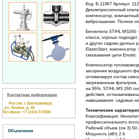
Код: Б-11967 Артикул: 11
Декомпрессионный клапан,
компенсатор, компактный
виброгашение.
Полное оп
Бензопила STIHL MS260 
класса, хорошо подходит 
и других садово-дачных 
ElastoStart, компенсатор
смазывания цепи Еmatic.
Компенсатор топливовозд
засорении воздушного фи
оптимизируя состав смеси
загрязненным фильтром, к
на 95%. STIHL MS 260 сн
действия, останавливающ
Контактная информация
навешивания: садовые но
Россия, г. Екатеринбург,
ул. Ленина, д. 40
Технические характерис
Тел./факс: +7 (343) 337896
Классификация: бензопи
профессионального испо
Рабочий объем (см 3) 50.
Объявления
Мощность (кВт) 2.6