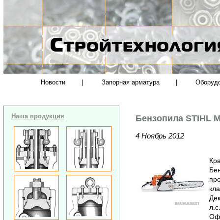
Новости
|
Запорная арматура
|
Оборуд
Наша продукция
Бензопила STIHL M
4 Ноябрь 2012
Кра
Бен
пр
кла
Дек
л.с
Офи