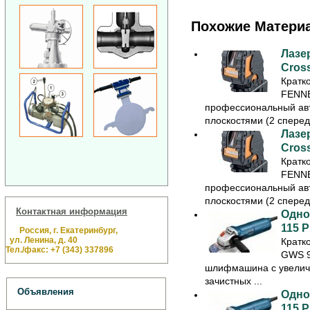
Похожие Матери
Лазе
Cross
Кратк
FENNEL
профессиональный авт
плоскостями (2 спереди
Лазе
Cross
Кратк
FENNEL
профессиональный авт
плоскостями (2 спереди
Контактная информация
Одно
115 P
Россия, г. Екатеринбург,
ул. Ленина, д. 40
Кратк
Тел./факс: +7 (343) 337896
GWS 9
шлифмашина с увелич
зачистных ...
Объявления
Одно
115 P