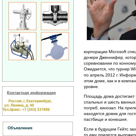
корпорации Microsoft сп
дочери Дженнифер, котор
соревновании по конному
Ожидается, что турнир Win
по апрель 2012 г. Инфор
этом доме, как и в компа
уровне.
Контактная информация
Площадь дома достигает 
Россия, г. Екатеринбург,
спальных и шесть ванных 
ул. Ленина, д. 40
погреб, кинозал. На при
Тел./факс: +7 (343) 337896
находятся домик для госте
пастбище и конюшня.
Объявления
Если в будущем Гейтс зах
то ему придется выложит