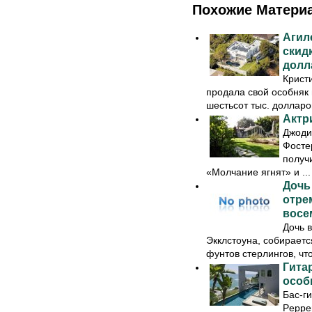
Похожие Матери
Агил
скид
долл
Крист
продала свой особняк
шестьсот тыс. долларов
Актр
Джоди
Фосте
получ
«Молчание ягнят» и ...
Дочь
отре
восе
Дочь 
Экклстоуна, собирает
фунтов стерлингов, что
Гитар
особ
Бас-ги
Peppe