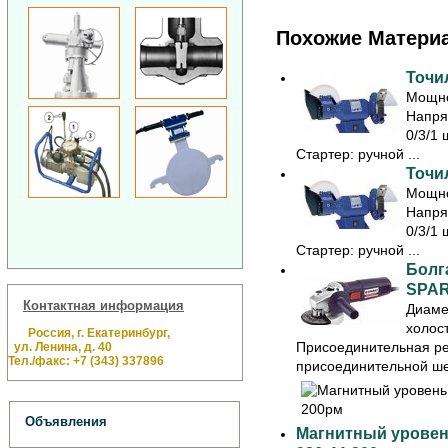
Похожие Матери
Точил
Мощно
Напря
0/3/1 
Стартер: ручной ...
Точил
Мощно
Напря
0/3/1 
Стартер: ручной ...
Болг
SPAR
Контактная информация
Диаме
холос
Россия, г. Екатеринбург,
Присоединительная р
ул. Ленина, д. 40
Тел./факс: +7 (343) 337896
присоединительной ше
Объявления
Магнитный уровень