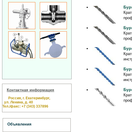
Бур
Крат
проф
Бур
Крат
проф
Бур
Крат
инст
Бур
Крат
инст
Бур
Контактная информация
Крат
Россия, г. Екатеринбург,
проф
ул. Ленина, д. 40
Тел./факс: +7 (343) 337896
Объявления