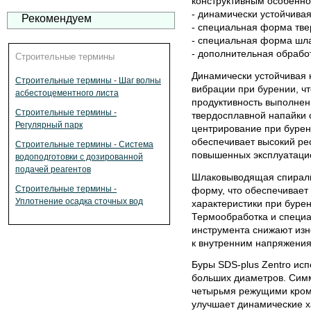
конструктивным особенно
- динамически устойчивая
Рекомендуем
- специальная форма тве
- специальная форма шл
- дополнительная обрабо
Строительные термины
Динамически устойчивая 
Строительные термины - Шаг волны
вибрации при бурении, ч
асбестоцементного листа
продуктивность выполнен
Строительные термины -
твердосплавной напайки 
Регулярный парк
центрирование при бурен
обеспечивает высокий ре
Строительные термины - Система
повышенных эксплуатацио
водоподготовки с дозированной
подачей реагентов
Шлаковыводящая спираль
Строительные термины -
форму, что обеспечивает
Уплотнение осадка сточных вод
характеристики при бурен
Термообработка и специа
инструмента снижают изн
к внутренним напряжения
Буры SDS-plus Zentro исп
больших диаметров. Сим
четырьмя режущими кром
улучшает динамические х