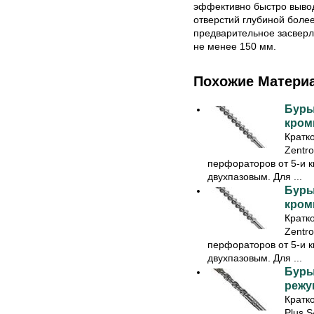
эффективно быстро вывод
отверстий глубиной боле
предварительное засверл
не менее 150 мм.
Похожие Матери
Буры
кромк
Кратк
Zentr
перфораторов от 5-и к
двухпазовым. Для ...
Буры
кромк
Кратк
Zentr
перфораторов от 5-и к
двухпазовым. Для ...
Буры
режущ
Кратк
Plus S