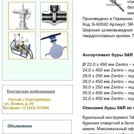
спи
бет
ка
Произведено в Германии.
Код: Б-60042 Артикул: SR
Широкая шлаковыводная 
твердосплавных кромки. 
Ассортимент буры S&R п
Ø 22,0 х 450 мм Zentro – 
24,0 х 450 мм Zentro – ко
28,0 х 250 мм Zentro – ко
28,0 х 450 мм Zentro – ко
30,0 х 250 мм Zentro – ко
Контактная информация
30,0 х 450 мм Zentro – ко
32,0 х 450 мм Zentro – ко
Россия, г. Екатеринбург,
ул. Ленина, д. 40
Описание буры S&R по б
Тел./факс: +7 (343) 337896
Бурильный инструмент S&
бурения отверстий в бето
Объявления
камне. Максимальный эфф