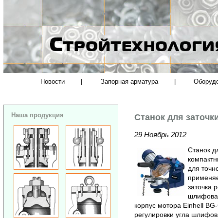
Новости
|
Запорная арматура
|
Оборуд
Наша продукция
Cтанок для заточки
29 Ноябрь 2012
Cтанок д
компактн
для точно
применяе
заточка 
шлифовал
корпус мотора Einhell BG
регулировки угла шлифов