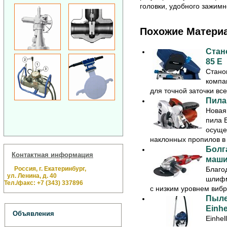
головки, удобного зажим
Похожие Матери
Cтано
85 E
Cтанок
компа
для точной заточки все
Пила
Новая
пила E
осуще
наклонных пропилов в .
Болг
Контактная информация
маши
Россия, г. Екатеринбург,
Благо
ул. Ленина, д. 40
шлифм
Тел./факс: +7 (343) 337896
с низким уровнем вибр
Пыле
Einhe
Объявления
Einhe