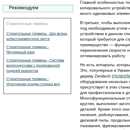
Главной особенностью то
Рекомендуем
копировального устройств
много одинаковых элемен
В-третьих, чтобы выполн
Строительные термины
под необходимым углом 
устройством в данном спи
Строительные термины - Шаг волны
который требуется для ст
асбестоцементного листа
преимущество — функция
Строительные термины -
переключения скорости по
Регулярный парк
оптимизировать работу.
Строительные термины - Система
Но есть аппараты, которы
водоподготовки с дозированной
Это, популярные в Украи
подачей реагентов
подроб
дереву Zenitech (
Строительные термины -
оборудовании несколько 
Уплотнение осадка сточных вод
присутствует в этих станк
для профессионалов и дл
Многофункциональные ст
кругляк, выполняют загот
деталей. Кроме этого он
пиления, рейсмусования
дисковой пилы, продольно
пазования, фрезеровани