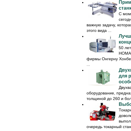
Прим
стан
С мом
сегод
важную задачу, котора
этого вида ...
Лучш
конц
50 ле
HOMAG
фирмы Онгерну Хонбер
...
Двух
для 
особ
Двухв
оборудование, предна
толщиной до 260 и бо
Выбо
Токар
довол
выпол
очередь токарный стано