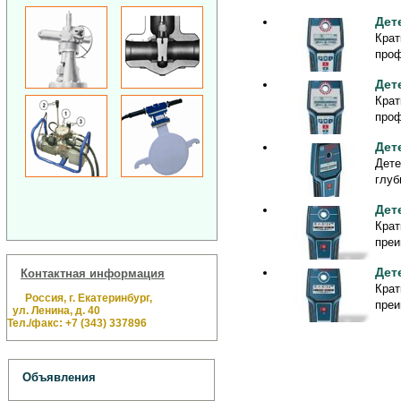
Дет
Крат
проф
Дет
Крат
проф
Дет
Дете
глуб
Дет
Крат
преи
Дет
Контактная информация
Крат
Россия, г. Екатеринбург,
преи
ул. Ленина, д. 40
Тел./факс: +7 (343) 337896
Объявления