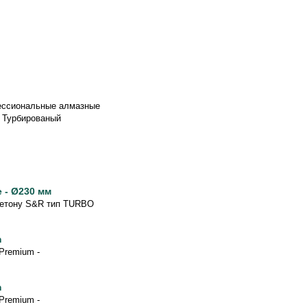
ессиональные алмазные
. Турбированый
 - Ø230 мм
бетону S&R тип TURBO
m
Premium -
m
Premium -