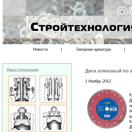
Новости
|
Запорная арматура
|
Наша продукция
Диск алмазный по 
1 Ноябрь 2012
К
Д
п
б
р
К
Д