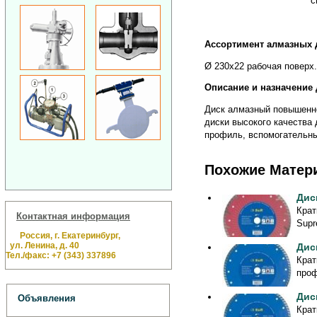
с
Ассортимент алмазных 
Ø 230х22 рабочая поверх. 
Описание и назначение 
Диск алмазный повышенн
диски высокого качества
профиль, вспомогательны
Похожие Матер
Дис
Крат
Контактная информация
Supr
Россия, г. Екатеринбург,
ул. Ленина, д. 40
Дис
Тел./факс: +7 (343) 337896
Крат
проф
Дис
Объявления
Крат