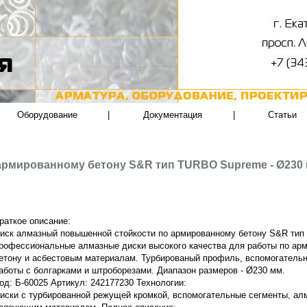
Оборудование
|
Документация
|
Статьи
армированному бетону S&R тип TURBO Supreme - Ø230
раткое описание:
иск алмазный повышенной стойкости по армированному бетону S&R тип
рофессиональные алмазные диски высокого качества для работы по арм
етону и асбестовым материалам. Турбированый профиль, вспомогатель
аботы с болгарками и штроборезами.
Диапазон размеров - Ø230 мм.
од: Б-60025 Артикул: 242177230 Технологии:
иски с турбированной режущей кромкой, вспомогательные сегменты, ал