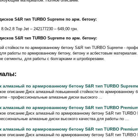
вязующим материалом. Полное описание:
дисков S&R тип TURBO Supreme по арм. бетону:
8.0х2.8 Top Jet – 242177230 – 649,00 грн.
дисков S&R тип TURBO Supreme по арм. бетону:
ой стойкости по армированному бетону S&R тип TURBO Supreme - проф
 для работы по армированному бетону, бетону и асбестовым материалам
е сегменты, для работы с болгарками и штроборезами.
иалы:
к алмазный по армированному бетону S&R тип TURBO Supreme
кое описание:Диск алмазный повышенной стойкости по армированному 
eme - профессиональные алмазные диски высокого ...
к алмазный по армированному бетону S&R тип TURBO Premiu
кое описание:Диск алмазный по армированному бетону S&R тип TURBO 
ессиональные алмазные диски высокого качества для работы по ...
к алмазный по армированному бетону S&R тип TURBO Premiu
кое описание:Диск алмазный по армированному бетону S&R тип TURBO 