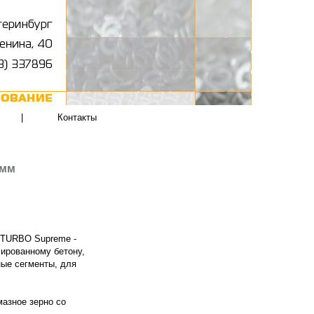
|
Контакты
 мм
 TURBO Supreme -
ированному бетону,
ные сегменты, для
мазное зерно со