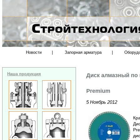
Новости
|
Запорная арматура
|
Оборуд
Наша продукция
Диск алмазный по
Premium
5 Ноябрь 2012
Кра
Ди
Pr
дис