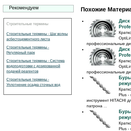
Рекомендуем
Похожие Матери
Диск
Строительные термины
Profe
Кратк
Строительные термины - Шаг волны
OptiLi
асбестоцементного листа
профессиональные диск
Строительные термины -
Диск
Регулярный парк
Profe
Кратк
Строительные термины - Система
OptiLi
водоподготовки с дозированной
подачей реагентов
профессиональные диск
Буры
Строительные термины -
режущ
Уплотнение осадка сточных вод
Кратк
Plus 
инструмент HITACHI дл
патрона ...
Буры
режущ
Кратк
Plus 