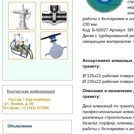
стр
кер
кли
работы с болгарками и ш
230 мм.
Код: Б-60027 Артикул: SR-
Диски с турбированной р
связующим материалом. 
Ассортимент алмазных 
граниту:
Ø 125х22 рабочая поверх.
Ø 230х22 рабочая поверх.
Описание и назначение
Контактная информация
граниту:
Россия, г. Екатеринбург,
ул. Ленина, д. 40
Диск алмазный по гранит
Тел./факс: +7 (343) 337896
профессиональные алмазн
различных строительных м
базальт, порфир, клинкер
Объявления
работы с болгарками и ш