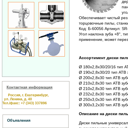
дер
пан
уго
Обеспечивает чистый рез
торцовочные пилы, станки
Код: Б-60056 Артикул: SR-
Угол наклона зуба +8°, т
применение, может перез
Ассортимент диски пил
Ø 180х2,8х30/20/16 тип АТ
Ø 190х2,8х30/20 тип АТВ 
Ø 200х2,8х30 тип АТВ зуб
Ø 210х2,8х30 тип АТВ зуб
Контактная информация
Ø 210х2,8х30 тип АТВ зуб
Ø 232х2,8х30 тип АТВ зуб
Россия, г. Екатеринбург,
ул. Ленина, д. 40
Ø 250х3,0х30 тип АТВ зуб
Тел./факс: +7 (343) 337896
Ø 300х3,2х30 тип АТВ зуб
Описание на диски пиль
Объявления
Диски пильные универсал