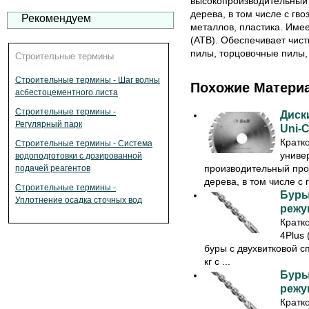
высокопроизводительный
дерева, в том числе с гв
Рекомендуем
металлов, пластика. Имее
(ATB). Обеспечивает чист
пилы, торцовочные пилы,
Строительные термины
Строительные термины - Шаг волны
Похожие Матери
асбестоцементного листа
Строительные термины -
Диск
Регулярный парк
Uni-C
Кратк
Строительные термины - Система
униве
водоподготовки с дозированной
производительный про
подачей реагентов
дерева, в том числе с г
Строительные термины -
Буры
Уплотнение осадка сточных вод
режущ
Кратк
4Plus
буры с двухвитковой с
кг с ...
Буры
режущ
Кратк