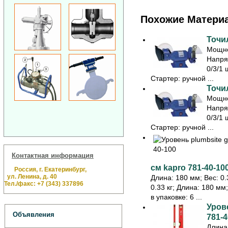
Похожие Матери
Точил
Мощно
Напря
0/3/1 
Стартер: ручной ...
Точил
Мощно
Напря
0/3/1 
Стартер: ручной ...
Контактная информация
см kapro 781-40-10
Россия, г. Екатеринбург,
ул. Ленина, д. 40
Длина: 180 мм; Вес: 0.3
Тел./факс: +7 (343) 337896
0.33 кг; Длина: 180 мм
в упаковке: 6 ...
Урове
Объявления
781-4
Длина: