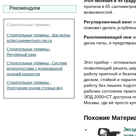
Угол пиления в 45 град
пропила в 65 сантиметро
Рекомендуем
возможностей.
Регулировочный винт
п
Строительные термины
поможет делать углублен
Строительные термины - Шаг волны
Расклинивающий нож
эф
асбестоцементного листа
диска пилы, и предотвра
Строительные термины -
Регулярный парк
Этот прибор – оптимальн
Строительные термины - Система
позволяющий решать широ
водоподготовки с дозированной
работу приятной и безоп
подачей реагентов
диском, стойкой и паралл
Строительные термины -
работу без лишних подгот
Уплотнение осадка сточных вод
рабочее состояние практи
ЭПД-2000+СТ доступна по
Москвы, где её просто куп
Похожие Матери
Эксц
эшм-