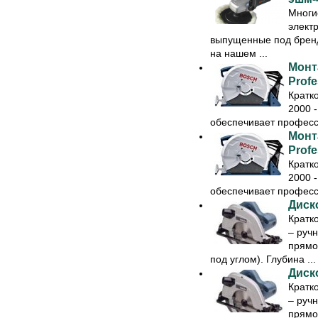
Многи
элект
выпущенные под бренд
на нашем ...
Монт
Profe
Кратк
2000 -
обеспечивает професс
Монт
Profe
Кратк
2000 -
обеспечивает професс
Диск
Кратк
– руч
прямо
под углом). Глубина ...
Диск
Кратк
– руч
прямо