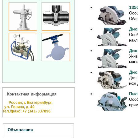
135
Особ
Обле
Дис
Особ
накл
Дис
Унив
мягк
Дис
Для 
нож 
Пил
Контактная информация
Особ
Россия, г. Екатеринбург,
прим
ул. Ленина, д. 40
Тел./факс: +7 (343) 337896
Объявления