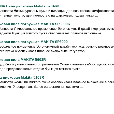
084 Пила дисковая Makita 5704RK
енности Низкий уровень шума и вибрации для повышения комфортности 
гченная конструкция полностью на шариковых подшипниках ...
ковая пила погружная MAKITA SP6000K
енности Универсальное применение Эргономичный дизайн корпуса, ручк
адками Функция мягкого пуска обеспечивает плавное включение ...
ковая пила погружная MAKITA SP6000
ерсальное применение Эргономичный дизайн корпуса, ручки с резиновы
ого пуска обеспечивает плавное включение Регулятор ...
ковая пила MAKITA 5603R
удобного универсального применения Универсальный выброс щепок и 
для предотвращения отдачи Функция мягкого пуска ...
а дисковая Makita 5103R
енности -Функция мягкого пуска обеспечивает плавное включение в раб
инение -Упрощенная, более эффективная система ...