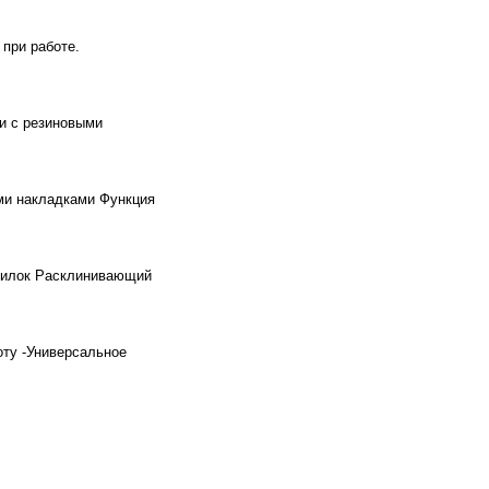
при работе.
и с резиновыми
ми накладками Функция
опилок Расклинивающий
оту -Универсальное