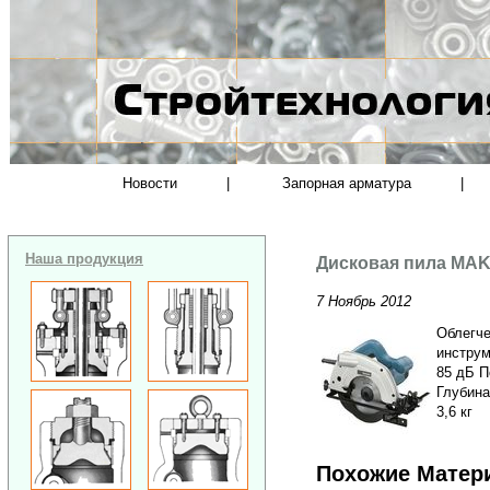
Новости
|
Запорная арматура
|
Наша продукция
Дисковая пила MAK
7 Ноябрь 2012
Облегче
инструм
85 дБ П
Глубина
3,6 кг
Похожие Матер