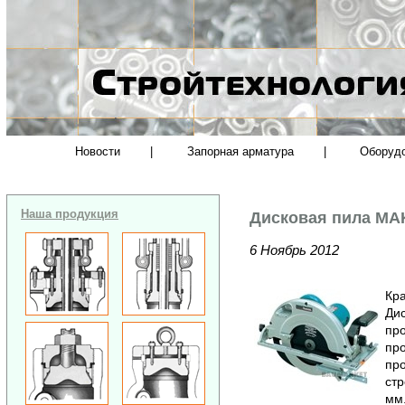
Новости
|
Запорная арматура
|
Оборуд
Наша продукция
Дисковая пила MA
6 Ноябрь 2012
Кра
Дис
пр
пр
про
стр
мм.