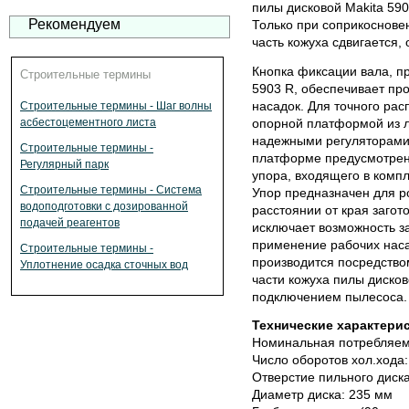
пилы дисковой Makita 59
Рекомендуем
Только при соприкоснове
часть кожуха сдвигается,
Кнопка фиксации вала, п
Строительные термины
5903 R, обеспечивает пр
насадок. Для точного ра
Строительные термины - Шаг волны
опорной платформой из л
асбестоцементного листа
надежными регуляторами у
Строительные термины -
платформе предусмотрен
Регулярный парк
упора, входящего в компл
Строительные термины - Система
Упор предназначен для р
водоподготовки с дозированной
расстоянии от края заго
подачей реагентов
исключает возможность з
применение рабочих наса
Строительные термины -
производится посредство
Уплотнение осадка сточных вод
части кожуха пилы диско
подключением пылесоса.
Технические характерис
Номинальная потребляем
Число оборотов хол.хода:
Отверстие пильного диск
Диаметр диска: 235 мм