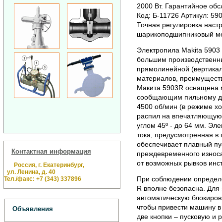
2000 Вт. Гарантийное обс
Код: Б-11726 Артикул: 59
Точная регулировка настр
шарикоподшипниковый ме
Электропила Makita 5903
большим производственн
прямолинейной (вертикал
материалов, преимуществ
Макита 5903R оснащена 
сообщающим пильному дис
4500 об/мин (в режиме хо
распил на впечатляющую 
углом 45º - до 64 мм. Эл
тока, предусмотренная в 
обеспечивает плавный пу
Контактная информация
преждевременного износа,
от возможных рывков инс
Россия, г. Екатеринбург,
ул. Ленина, д. 40
При соблюдении определ
Тел./факс: +7 (343) 337896
R вполне безопасна. Для
автоматическую блокиров
чтобы привести машину в
Объявления
две кнопки – пусковую и 