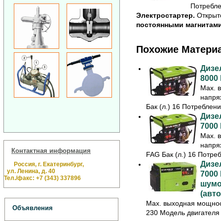
Потреблен
Электростартер.
Открыт
постоянными магнитам
Похожие Матери
Дизе
8000
Max. 
напря
Бак (л.) 16 Потребление
Дизе
7000
Max. 
напря
Контактная информация
FAG Бак (л.) 16 Потребл
Дизе
Россия, г. Екатеринбург,
ул. Ленина, д. 40
7000
Тел./факс: +7 (343) 337896
шумо
(авто
Max. выходная мощност
Объявления
230 Модель двигателя 