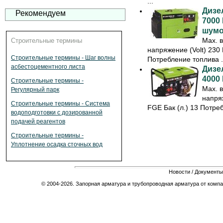
...
Дизе
Рекомендуем
7000
шумо
Max. 
Строительные термины
напряжение (Volt) 230
Строительные термины - Шаг волны
Потребление топлива .
асбестоцементного листа
Дизе
4000
Строительные термины -
Max. 
Регулярный парк
напря
Строительные термины - Система
FGE Бак (л.) 13 Потребл
водоподготовки с дозированной
подачей реагентов
Строительные термины -
Уплотнение осадка сточных вод
Новости
/
Документы
© 2004-2026. Запорная арматура и трубопроводная арматура от компа