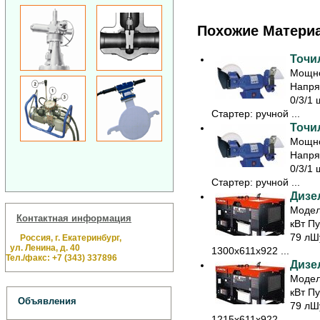
Похожие Матери
Точил
Мощно
Напря
0/3/1 
Стартер: ручной ...
Точил
Мощно
Напря
0/3/1 
Стартер: ручной ...
Дизе
Модел
Контактная информация
кВт Пу
79 лШ
Россия, г. Екатеринбург,
ул. Ленина, д. 40
1300x611x922 ...
Тел./факс: +7 (343) 337896
Дизе
Модел
кВт Пу
Объявления
79 лШ
1215x611x922 ...