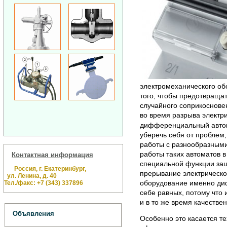
электромеханического об
того, чтобы предотвраща
случайного соприкоснове
во время разрыва электр
дифференциальный автом
уберечь себя от проблем,
работы с разнообразным
работы таких автоматов в
Контактная информация
специальной функции защ
Россия, г. Екатеринбург,
прерывание электрическог
ул. Ленина, д. 40
оборудование именно д
Тел./факс: +7 (343) 337896
себе равных, потому чт
и в то же время качеств
Объявления
Особенно это касается те