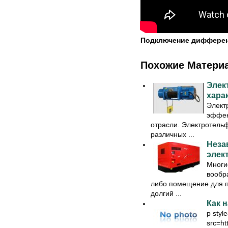
Подключение дифферен
Похожие Матери
Элек
хара
Элект
эффек
отрасли. Электротель
различных ...
Неза
элек
Многи
вообра
либо помещение для пр
долгий ...
Как 
p style
src=ht