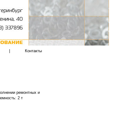
|
Контакты
полнении ремонтных и
емность: 2 т