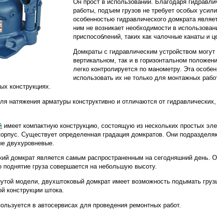
Он прост в использовании. Благодаря гидравли
работы, подъем грузов не требует особых усил
особенностью гидравлического домкрата являетс
ним не возникает необходимости в использова
приспособлений, таких как чалочные канаты и ц
Домкраты с гидравлическим устройством могут 
вертикальном, так и в горизонтальном положен
легко контролируется по манометру. Эта особе
использовать их не только для монтажных работ
ых конструкциях.
ля натяжения арматуры конструктивно и отличаются от гидравлических,
й
имеет компактную конструкцию, состоящую из нескольких простых эле
корпус. Существует определенная градация домкратов. Они подразделя
ые двухуровневые.
ий домкрат является самым распространенным на сегодняшний день. О
то поднятие груза совершается на небольшую высоту.
утой модели, двухштоковый домкрат имеет возможность подымать груз
ой конструкции штока.
пользуется в автосервисах для проведения ремонтных работ.