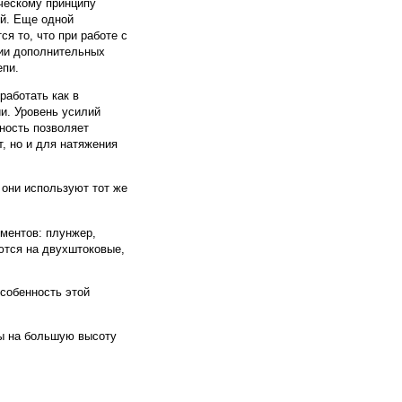
ческому принципу
ий. Еще одной
я то, что при работе с
нии дополнительных
епи.
работать как в
ии. Уровень усилий
нность позволяет
, но и для натяжения
 они используют тот же
ментов: плунжер,
ются на двухштоковые,
собенность этой
ы на большую высоту