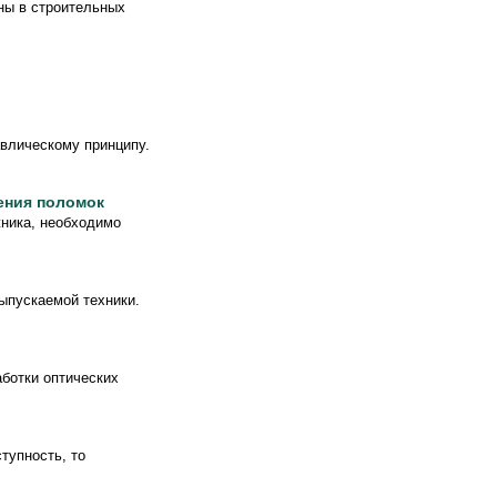
ны в строительных
авлическому принципу.
ения поломок
жника, необходимо
ыпускаемой техники.
аботки оптических
тупность, то