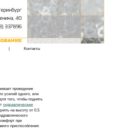
|
Контакты
мевает проведение
о усилий одного, или
для того, чтобы поднять
гидравлические
ют
нять на высоту от 0,5
гидравлического
комфорт при
амого приспособления.