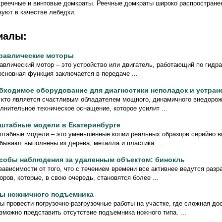
 реечные и винтовые домкраты. Реечные домкраты широко распростране
зуют в качестве лебедки.
иалы:
равлические моторы
авлический мотор – это устройство или двигатель, работающий по гидр
основная функция заключается в передаче ...
бходимое оборудование для диагностики неполадок и устран
 кто является счастливым обладателем мощного, динамичного внедоро
лнительное техническое оснащение, которое усилит ...
штабные модели в Екатеринбурге
табные модели – это уменьшенные копии реальных образцов серийно в
бывают выполнены из дерева, металла и пластика. ...
собы наблюдения за удаленным объектом: бинокль
зависимости от того, что с течением времени все активнее ведутся разр
оров, которые, в свою очередь, становятся более ...
ы ножничного подъемника
ы провести погрузочно-разгрузочные работы на участке, где сложная дос
зможно представить отсутствие подъемника ножного типа. ...