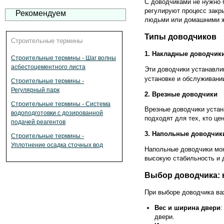
С доводчиками не нужно б
регулируют процесс закр
Рекомендуем
людьми или домашними 
Типы доводчиков
Строительные термины
1. Накладные доводчик
Строительные термины - Шаг волны
асбестоцементного листа
Эти доводчики устанавли
установке и обслуживани
Строительные термины -
Регулярный парк
2. Врезные доводчики
Строительные термины - Система
Врезные доводчики устан
водоподготовки с дозированной
подходят для тех, кто ц
подачей реагентов
3. Напольные доводчик
Строительные термины -
Уплотнение осадка сточных вод
Напольные доводчики мон
высокую стабильность и 
Выбор доводчика: 
При выборе доводчика ва
Вес и ширина двери
двери.