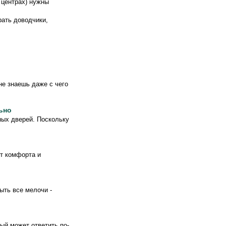
 центрах) нужны
рать доводчики,
не знаешь даже с чего
ьно
ных дверей. Поскольку
нт комфорта и
ыть все мелочи -
ый может ответить по-