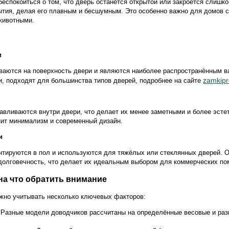
еспокоиться о том, что дверь останется открытой или закроется слишко
ытия, делая его плавным и бесшумным. Это особенно важно для домов 
животными.
и
ваются на поверхность двери и являются наиболее распространённым в
zamkipr
и, подходят для большинства типов дверей, подробнее на сайте
авливаются внутри двери, что делает их менее заметными и более эст
енит минимализм и современный дизайн.
и
тируются в пол и используются для тяжёлых или стеклянных дверей. 
долговечность, что делает их идеальным выбором для коммерческих п
на что обратить внимание
жно учитывать несколько ключевых факторов:
: Разные модели доводчиков рассчитаны на определённые весовые и ра