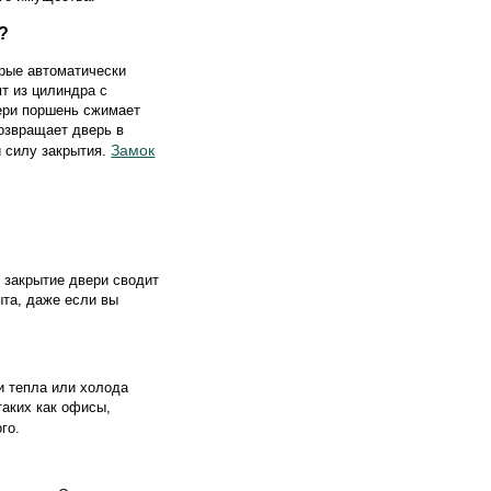
?
орые автоматически
т из цилиндра с
ери поршень сжимает
озвращает дверь в
Замок
и силу закрытия.
 закрытие двери сводит
ыта, даже если вы
и тепла или холода
таких как офисы,
го.