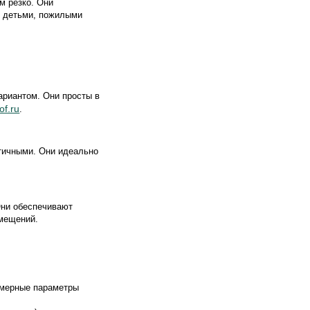
м резко. Они
с детьми, пожилыми
ариантом. Они просты в
of.ru
.
етичными. Они идеально
Они обеспечивают
омещений.
змерные параметры