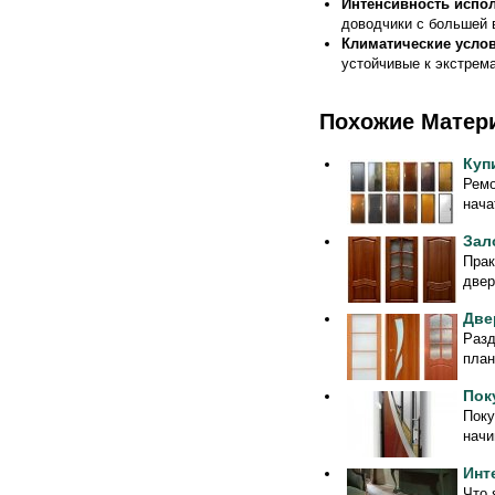
Интенсивность испо
доводчики с большей
Климатические усло
устойчивые к экстрем
Похожие Матер
Куп
Ремо
нача
Зал
Прак
двер
Две
Разд
план
Пок
Поку
начи
Инт
Что 