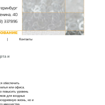
|
Контакты
рта и
ся обеспечить
жилья или офиса.
но повысить уровень
иков для входных
вседневную жизнь, но и
го имущества.