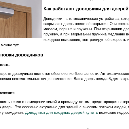
Как работают доводчики для дверей
Доводчики – это механические устройства, кот
закрывают дверь после её открытия. Они состоя
маслом, поршня и пружины. При открывании дв
пружину, а при закрывании пружина медленно в
исходное положение, контролируя её скорость 
можно тут.
ановки доводчиков
ность
ществ доводчиков является обеспечение безопасности. Автоматическое
овения нежелательных лиц в помещение. Ваша дверь всегда будет закр
.
ережения
анять тепло в помещении зимой и прохладу летом, предотвращая потер
ю дверь. Это особенно актуально для зданий с высоким потоком людей, 
Доводчики для входных дверей купить
е учреждения.
возможно недоро