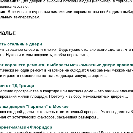
льзования
: Для дверей с высоким потоком людей (например, в торговых
 выносливостью.
вия
: В регионах с суровыми зимами или жарким летом необходимо выби
альным температурам.
иалы:
ить стальные двери
нт страшное слово для многих. Ведь нужно столько всего сделать, что 
ть. Нужно и стены покрасить, и обои переклеить, ...
ог хорошего ремонта: выбираем межкомнатные двери правил
тически ни один ремонт в квартире не обходится без замены межкомнат
и играют в помещении не только декоративную, а еще и ...
ри от ТД Троица
еление пространства в квартире или частном доме – это важный элеме
ирования жилой площади. Поэтому к выбору межкомнатных дверей ...
упка дверей "Гардиан" в Москве
пка входной двери - это очень ответственный процесс. Учтены должны б
ная от эстетических факторов, заканчивая размером ...
ернет-магазин Флоридор
является самой важной частью интерьера помещения? Конечно же, кажд