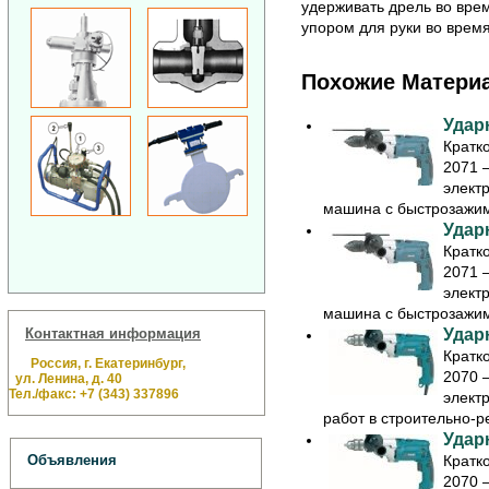
удерживать дрель во вре
упором для руки во врем
Похожие Матери
Удар
Кратк
2071 
элект
машина с быстрозажим
Удар
Кратк
2071 
элект
машина с быстрозажим
Удар
Контактная информация
Кратк
Россия, г. Екатеринбург,
2070 
ул. Ленина, д. 40
Тел./факс: +7 (343) 337896
элект
работ в строительно-р
Удар
Кратк
Объявления
2070 