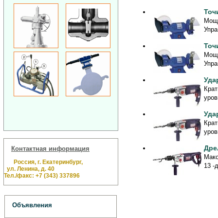
Точ
Мощн
Упра
Точ
Мощн
Упра
Уда
Крат
уров
Уда
Крат
уров
Дре
Контактная информация
Макс
Россия, г. Екатеринбург,
13 -
ул. Ленина, д. 40
Тел./факс: +7 (343) 337896
Объявления