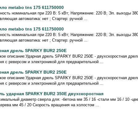
ило metabo tns 175 611750000
ость номинальная при 220 В: 5 кВт; Напряжение: 220 В; Эл. выходы 380/
вляющая автоматика: нет ; Стартер: ручной ...
ило metabo tns 175 611750000
ость номинальная при 220 В: 5 кВт; Напряжение: 220 В; Эл. выходы 380/
вляющая автоматика: нет ; Стартер: ручной ...
рная дрель SPARKY BUR2 250E
кое описание:Ударная дрель SPARKY BUR2 250E - двухскоростная дре
ня c реверсом и электроникой для предварительной ...
рная дрель SPARKY BUR2 250E
кое описание:Ударная дрель SPARKY BUR2 250E - двухскоростная дре
ня c реверсом и электроникой для предварительной ...
ль ударная SPARKY BUR2 350E двухскоростная
имальный диаметр сверла для: -бетона мм 35 / 16 -стали мм 16 / 10 -цв
дерева мм 45 / 20 Скорость вращения на холостом ...