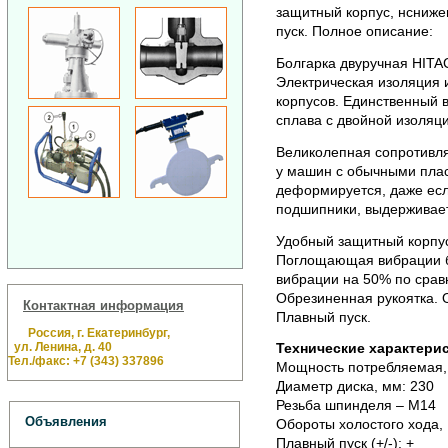
защитный корпус, нсниже
пуск.
Полное описание:
Болгарка двуручная HITA
Электрическая изоляция и
корпусов. Единственный 
сплава с двойной изоляци
Великолепная сопротивляе
у машин с обычными плас
деформируется, даже есл
подшипники, выдерживает
Удобный защитный корпус
Поглощающая вибрации б
вибрации на 50% по срав
Обрезиненная рукоятка. 
Контактная информация
Плавный пуск.
Россия, г. Екатеринбург,
ул. Ленина, д. 40
Технические характерис
Тел./факс: +7 (343) 337896
Мощность потребляемая, 
Диаметр диска, мм: 230
Резьба шпинделя – М14
Объявления
Обороты холостого хода, 
Плавный пуск (+/-): +