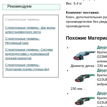
Вес: 5,4 кг
Рекомендуем
Комплект поставки:
Ключ, дополнительная ру
Строительные термины
производителем без увед
производителя.
Строительные термины - Шаг волны
асбестоцементного листа
Похожие Матери
Строительные термины -
Регулярный парк
Двур
Строительные термины - Система
Кратк
водоподготовки с дозированной
G23MR
подачей реагентов
алюми
Строительные термины -
Диаметр диска - 230 мм
Уплотнение осадка сточных вод
Двур
Кратк
G23UB
вибра
230 мм. ...
Двур
Кратк
G23UB
вибра