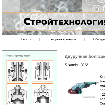
Новости
|
Запорная арматура
|
Оборуд
Наша продукция
Двуручная болгар
5 Ноябрь 2012
Кра
Бо
мощ
спл
- 2
Код
Соп