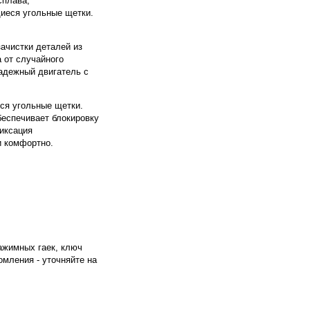
сплава,
иеся угольные щетки.
ачистки деталей из
а от случайного
адежный двигатель с
ся угольные щетки.
беспечивает блокировку
иксация
и комфортно.
ажимных гаек, ключ
омления - уточняйте на