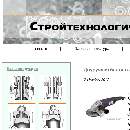
Новости
|
Запорная арматура
|
Наша продукция
Двуручная болгарк
2 Ноябрь 2012
К
Б
з
П
О
К
Э