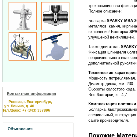
м
трехпозиционная фиксаци
Полное описание:
Болгарка
SPARKY MBA 2
металлов, камня, кирпича
включения! Болгарка
SPA
улучшеной вентиляцией.
Также двигатель
SPARKY
Фиксация шпинделя болга
непроизвольного включен
дополнительной рукоятки
Технические характери
Мощность потребляемая, 
Диаметр диска, мм: 230
Обороты холостого хода, 
Контактная информация
Вес болгарки, кг: 4,7
Россия, г. Екатеринбург,
Комплектация поставки
ул. Ленина, д. 40
Болгарка, быстрозажимно
Тел./факс: +7 (343) 337896
специальный, инструкция
сайте производителя.
Объявления
Похожие Матер