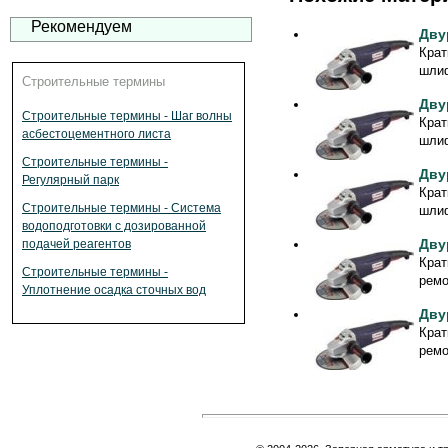
Рекомендуем
Дву
Крат
шлиф
Строительные термины
Дву
Строительные термины - Шаг волны
Крат
асбестоцементного листа
шлиф
Строительные термины -
Дву
Регулярный парк
Крат
Строительные термины - Система
шлиф
водоподготовки с дозированной
Дву
подачей реагентов
Крат
Строительные термины -
ремо
Уплотнение осадка сточных вод
Дву
Крат
ремо