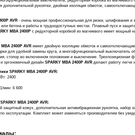
ногофункциональный выключатель, редукторная коробка из магниевого 
я дополнительной рукоятки, двойная изоляция обмоток, самоотключающ
400P AVR
- очень мощная профессиональная для резки, шлифования и з
 или бетона и работы в труднодоступных местах. Плавный пуск и защит
RKY MBA 2400P
с редукторной коробкой из магниевого имеет мощный н
 MBA 2400P AVR
имеет двойную изоляцию обмоток и самоотключающие
рки для удобной замены круга, а многофункциональный выключатель о
ия, стопор во включенном положении и выключение. Трехпозиционная ф
 и эргономичный дизайн
SPARKY MBA 2400P AVR
делают работу легче 
стики SPARKY MBA 2400P AVR:
Вт: 2400
1/мин: 6 600
 SPARKY MBA 2400P AVR:
й защитный кожух, дополнительная антивибрационная рукоятка, набор з
 по эксплуатации. Комплект может изменяться производителем без увед
иалы: