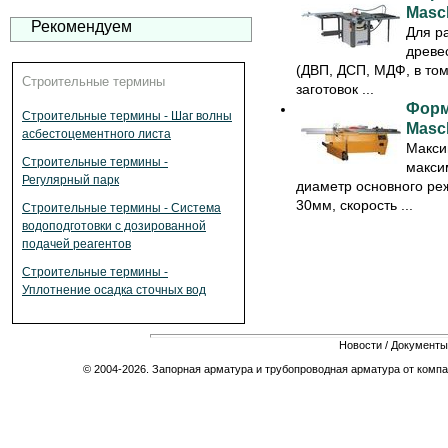
Masc
Рекомендуем
Для р
древе
(ДВП, ДСП, МДФ, в то
Строительные термины
заготовок ...
Форм
Строительные термины - Шаг волны
Masc
асбестоцементного листа
Макси
Строительные термины -
макси
Регулярный парк
диаметр основного реж
30мм, скорость ...
Строительные термины - Система
водоподготовки с дозированной
подачей реагентов
Строительные термины -
Уплотнение осадка сточных вод
Новости
/
Документы
© 2004-2026. Запорная арматура и трубопроводная арматура от компа