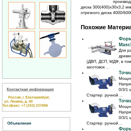
производ
диска 300(400)х30х3,2 м
отрезного диска 4000/600
Похожие Матери
Форм
Masc
Для р
древе
(ДВП, ДСП, МДФ, в то
заготовок ...
Точил
Мощно
Напря
Контактная информация
0/3/1 
Стартер: ручной ...
Россия, г. Екатеринбург,
Точил
ул. Ленина, д. 40
Тел./факс: +7 (343) 337896
Мощно
Напря
0/3/1 
Стартер: ручной ...
Объявления
Форм