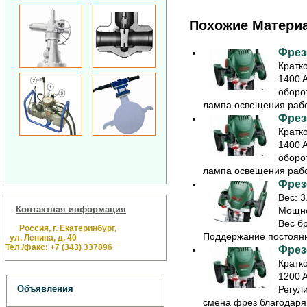
Похожие Матери
Фрез
Кратк
1400 
оборо
лампа освещения рабоч
Фрез
Кратк
1400 
оборо
лампа освещения рабоч
Фрезе
Вес: 3
Контактная информация
Мощнос
Вес бр
Россия, г. Екатеринбург,
Поддержание постоянн
ул. Ленина, д. 40
Тел./факс: +7 (343) 337896
Фрез
Кратк
1200 A
Регули
Объявления
смена фрез благодаря 