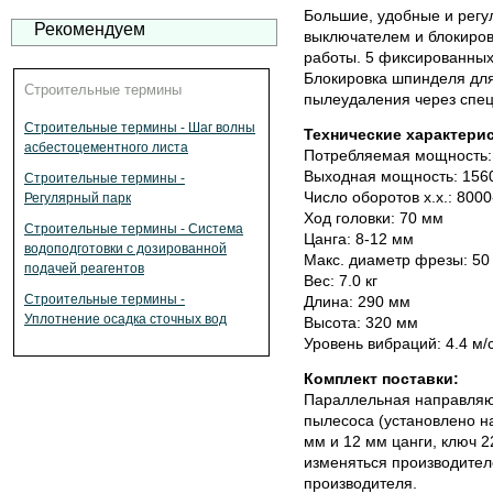
Большие, удобные и регу
Рекомендуем
выключателем и блокиров
работы. 5 фиксированны
Блокировка шпинделя для
Строительные термины
пылеудаления через спе
Строительные термины - Шаг волны
Технические характерис
асбестоцементного листа
Потребляемая мощность:
Выходная мощность: 156
Строительные термины -
Число оборотов х.х.: 800
Регулярный парк
Ход головки: 70 мм
Строительные термины - Система
Цанга: 8-12 мм
водоподготовки с дозированной
Макс. диаметр фрезы: 50
подачей реагентов
Вес: 7.0 кг
Строительные термины -
Длина: 290 мм
Уплотнение осадка сточных вод
Высота: 320 мм
Уровень вибраций: 4.4 м/
Комплект поставки:
Параллельная направляющ
пылесоса (установлено н
мм и 12 мм цанги, ключ 
изменяться производител
производителя.