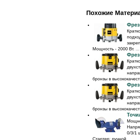
Похожие Матери
Фрез
Кратк
подход
закреп
Мощность - 2000 Вт. ...
Фрез
Кратк
двухс
напра
бронзы в высококачест
Фрез
Кратк
двухс
напра
бронзы в высококачест
Точил
Мощно
Напря
0/3/1 
Стартер: ручной ...