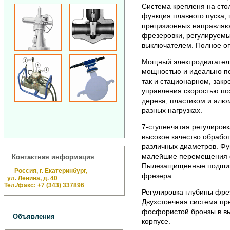
Система крепленя на сто
функция плавного пуска
прецизионных направляющ
фрезеровки, регулируемы
выключателем.
Полное оп
Мощный электродвигатель
мощностью и идеально по
так и стационарном, закр
управления скоростью по
дерева, пластиком и алю
разных нагрузках.
7-ступенчатая регулиров
высокое качество обрабо
различных диаметров. Фу
малейшие перемещения ф
Контактная информация
Пылезащищенные подшипн
Россия, г. Екатеринбург,
фрезера.
ул. Ленина, д. 40
Тел./факс: +7 (343) 337896
Регулировка глубины фре
Двухстоечная система пр
фосфористой бронзы в в
Объявления
корпусе.