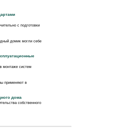
дартами
чительно с подготовки
родный домик могли себе
ксплуатационные
 в монтаже систем
ны применяют в
дного дома
ительства собственного