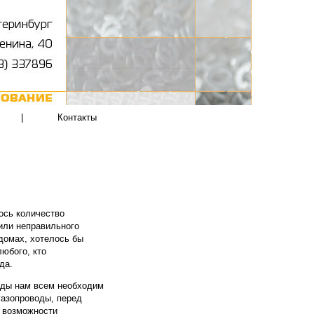
|
Контакты
лось количество
или неправильного
домах, хотелось бы
любого, кто
да.
воды нам всем необходим
газопроводы, перед
 возможности