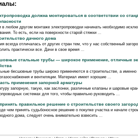
иалы:
ктропроводка должна монтироваться в соответствии со стан
опасности
и в любом другом монтаже электропроводки начинать необходимо исклю
вания. То есть, если на поверхности старой стяжки ...
оительство дачного дома
ия всегда отличалась от других стран тем, что у нас собственный заго
олить практически все. Дачи в свое время ...
шовные стальные трубы — широкое применение, отличные э
йства
ьные бесшовные трубы широко применяются в строительстве, а именно
огазоснабжения и вентиляции. Материал имеет хорошие ...
асть применения запорной арматуры
туру запорную, такую, как заслонки, различные клапаны и шаровые кра
опроводных системах для того, чтобы правильно руководить ...
 принять правильное решение о строительстве своего загоро
де чем принять судьбоносное решение о покупке участка и начале стро
родного дома, следует очень внимательно взвесить ...