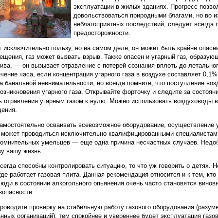
эксплуатации в жилых зданиях. Прогресс позв
довольствоваться природными благами, но во 
неблагоприятных последствий, следует всегда 
предосторожности.
т исключительно пользу, но на самом деле, он может быть крайне опасе
ещения, газ может вызвать взрыв. Также опасен и угарный газ, образую
лива, — он вызывает отравление с потерей сознания вплоть до летально
чение часа, если концентрация угарного газа в воздухе составляет 0,1
а банальной невнимательности, но всегда помните, что поступление воз
озникновения угарного газа. Открывайте форточку и следите за состоян
ь отравления угарным газом к нулю. Можно использовать воздуховоды 
щения.
амостоятельно осваивать всевозможное оборудование, осуществление у
в может проводиться исключительно квалифицированными специалиста
сомнительных умельцев — еще одна причина несчастных случаев. Недо
зу вашу жизнь.
егда способны контролировать ситуацию, то что уж говорить о детях. Н
де работает газовая плита. Данная рекомендация относится и к тем, кто
Люди в состоянии алкогольного опьянения очень часто становятся винов
зопасности.
проводите проверку на стабильную работу газового оборудования (разум
ных организаций), тем спокойнее и увереннее будет эксплуатация газо