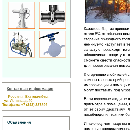
Казалось бы, газ приноси
около 5% от объемов пом
сгорания природного топ
неминуемо наступает в те
зачастую происходят из-з
обеспечивает защиту от в
сможете свести опасност
для проветривания поме
К огорчению любителей с
замены газовых приборо
импровизации и помощь 
Контактная информация
могут поставить под угро
Россия, г. Екатеринбург,
Если взрослые люди не вс
ул. Ленина, д. 40
присмотра в помещении, г
Тел./факс: +7 (343) 337896
отчет своим действиям. 
несоблюдения техники бе
Объявления
И наконец, чем чаще вы 
помощью специализирован