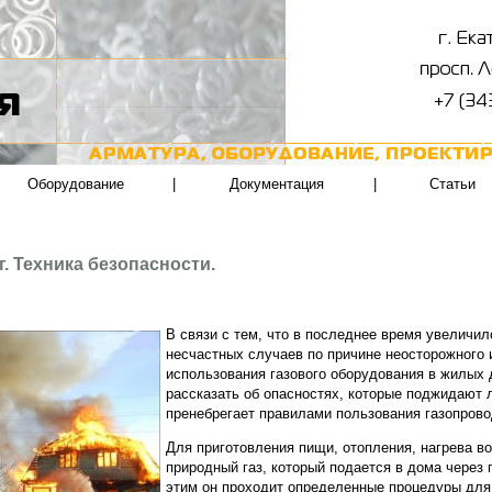
Оборудование
|
Документация
|
Статьи
аг. Техника безопасности.
В связи с тем, что в последнее время увеличи
несчастных случаев по причине неосторожного 
использования газового оборудования в жилых 
рассказать об опасностях, которые поджидают 
пренебрегает правилами пользования газопрово
Для приготовления пищи, отопления, нагрева 
природный газ, который подается в дома через 
этим он проходит определенные процедуры для