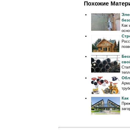
Похожие Матер
Эле
без
Как 
осно
Стр
Росс
позв
Бес
сво
Стал
тепл
Обл
Арма
труб
Как
Преж
заго