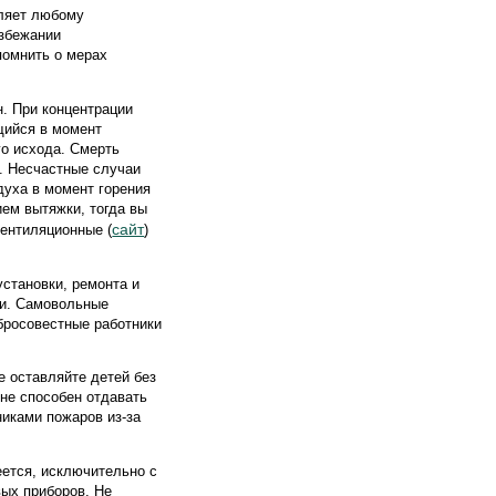
оляет любому
избежании
помнить о мерах
н. При концентрации
щийся в момент
го исхода. Смерть
%. Несчастные случаи
духа в момент горения
ием вытяжки, тогда вы
сайт
вентиляционные (
)
становки, ремонта и
ми. Самовольные
бросовестные работники
е оставляйте детей без
 не способен отдавать
никами пожаров из-за
еется, исключительно с
вых приборов. Не