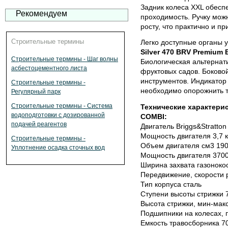
Задник колеса XXL обесп
Рекомендуем
проходимость. Ручку мож
росту, что практично и пр
Строительные термины
Легко доступные органы 
Silver 470 BRV Premium
Строительные термины - Шаг волны
Биологическая альтернат
асбестоцементного листа
фруктовых садов. Боково
инструментов. Индикатор 
Строительные термины -
необходимо опорожнить т
Регулярный парк
Строительные термины - Система
Технические характерис
водоподготовки с дозированной
COMBI:
подачей реагентов
Двигатель Briggs&Stratton
Мощность двигателя 3,7 кВ
Строительные термины -
Объем двигателя см3 190
Уплотнение осадка сточных вод
Мощность двигателя 3700
Ширина захвата газоноко
Передвижение, скорости 
Тип корпуса сталь
Ступени высоты стрижки 
Высота стрижки, мин-мак
Подшипники на колесах, 
Емкость травосборника 7