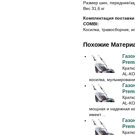
Размер шин, передние/за
Вес 31,6 кг
Комплектация поставки 
COMBI:
Косилка, травосборник, и
Похожие Матери
Газо
Prem
Кратк
AL-KO
косилка, мульчирование
Газо
Prem
Кратк
AL-KO
мощная и надежная кос
имеет ...
Газо
Prem
Кратк