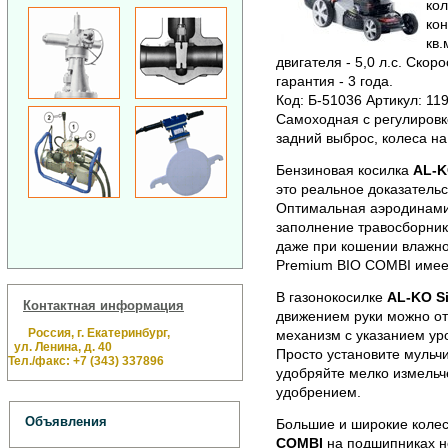
ко
кон
кв.
двигателя - 5,0 л.с. Скоро
гарантия - 3 года.
Код: Б-51036 Артикул: 11
Самоходная с регулировко
задний выброс, колеса н
Бензиновая косилка
AL-K
это реальное доказатель
Оптимальная аэродинами
заполнение травосборник
даже при кошении влажной
Premium BIO COMBI имеет
В газонокосилке
AL-KO Si
Контактная информация
движением руки можно от
Россия, г. Екатеринбург,
механизм с указанием уро
ул. Ленина, д. 40
Просто установите мульч
Тел./факс: +7 (343) 337896
удобряйте мелко измельч
удобрением.
Объявления
Большие и широкие коле
COMBI
на подшипниках не