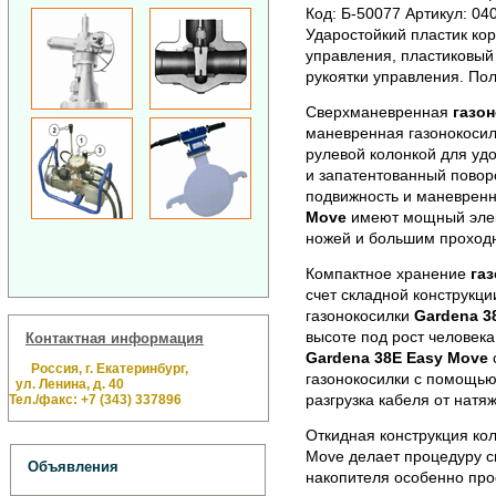
Код: Б-50077 Артикул: 04
Ударостойкий пластик ко
управления, пластиковый
рукоятки управления. По
Сверхманевренная
газон
маневренная газонокосил
рулевой колонкой для удо
и запатентованный пово
подвижность и маневренн
Move
имеют мощный элек
ножей и большим проход
Компактное хранение
га
счет складной конструкци
газонокосилки
Gardena 3
высоте под рост человека
Контактная информация
Gardena 38E Easy Move
Россия, г. Екатеринбург,
газонокосилки с помощью
ул. Ленина, д. 40
разгрузка кабеля от натя
Тел./факс: +7 (343) 337896
Откидная конструкция ко
Move делает процедуру с
Объявления
накопителя особенно про