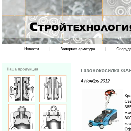
Новости
|
Запорная арматура
|
Оборуд
Наша продукция
Газонокосилка GA
4 Ноябрь 2012
Кра
Св
38Е
мал
800
кош
Офи