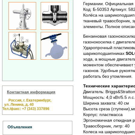
Германии. Официальная г
Код: Б-50353 Артикул: 58
Колёса на шарикоподшипн
тканевый травосборник, 
элементы. Полное описан
Бензиновая газонокосил
газонокосилка с двигате
Ударопрочный пластиковы
шарикоподшипниках
SOL
хода, а мощные двигател
моментом обеспечивают у
газонов. Удобные рукоят
работать без утомления.
Технические характери
Двигатель: Briggs&Stratton
Контактная информация
Мощность: 4,0 кВт/5.5 л.с.
Россия, г. Екатеринбург,
Ширина захвата: 40 см
ул. Ленина, д. 40
Высота среза (ступени),м
Тел./факс: +7 (343) 337896
Корпус: пластмасса
Эргономичная откидная р
Травосборник, литр: 40
Объявления
Колеса на шарикоподшип