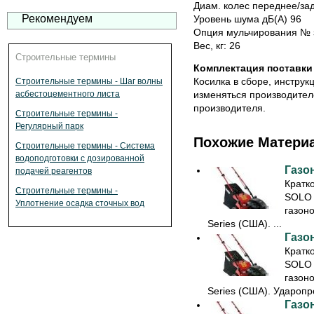
Диам. колес переднее/за
Рекомендуем
Уровень шума дБ(А) 96
Опция мульчирования № 
Вес, кг: 26
Строительные термины
Комплектация поставки
Косилка в сборе, инструк
Строительные термины - Шаг волны
изменяться производител
асбестоцементного листа
производителя.
Строительные термины -
Регулярный парк
Похожие Матери
Строительные термины - Система
водоподготовки с дозированной
Газо
подачей реагентов
Кратк
Строительные термины -
SOLO 
Уплотнение осадка сточных вод
газоно
Series (США). ...
Газо
Кратк
SOLO 
газоно
Series (США). Ударопро
Газо