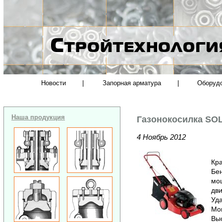
Новости
|
Запорная арматура
|
Оборуд
Наша продукция
Газонокосилка SO
4 Ноябрь 2012
Кра
Бен
мощ
дви
Уда
Мощ
Выс