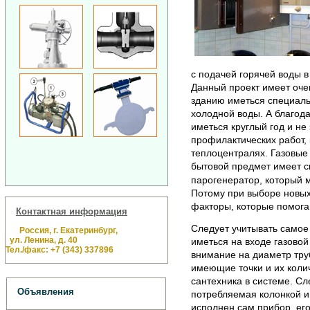
с подачей горячей воды в
Данный проект имеет очен
зданию иметься специальн
холодной воды. А благода
иметься круглый год и не
профилактических работ,
теплоцентралях. Газовые 
бытовой предмет имеет с
парогенератор, который 
Потому при выборе новых 
факторы, которые помога
Контактная информация
Следует учитывать самое
Россия, г. Екатеринбург,
ул. Ленина, д. 40
иметься на входе газовой
Тел./факс: +7 (343) 337896
внимание на диаметр труб
имеющие точки и их колич
сантехника в системе. С
Объявления
потребляемая колонкой и
исполнен сам прибор, его