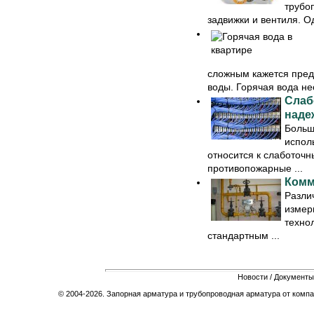
трубо
задвижки и вентиля. О
сложным кажется предс
воды. Горячая вода не
Слаб
наде
Больш
испол
относится к слаботочн
противопожарные ...
Комм
Разли
измер
технол
стандартным ...
Новости
/
Документы
© 2004-2026. Запорная арматура и трубопроводная арматура от компа