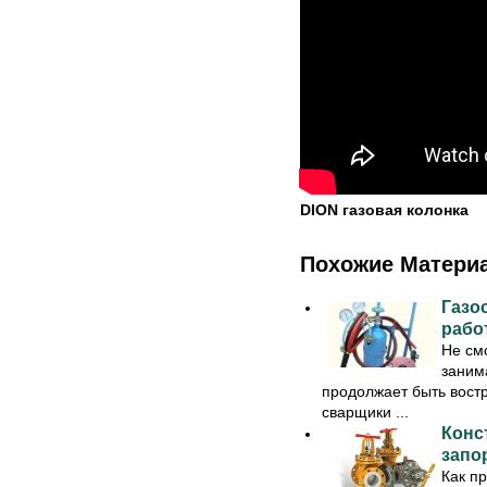
DION газовая колонка
Похожие Матери
Газо
рабо
Не смо
заним
продолжает быть вост
сварщики ...
Конс
запо
Как п