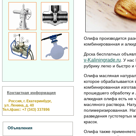
Олифа производится разн
комбинированная и алкид
Доска бесплатных объявл
v-Kaliningrade.ru
. У на
рубрику легко и быстро и 
Олифа масляная натураль
которое обрабатывается 
комбинированная изготав
Контактная информация
прошедшего обработку и л
алкидная олифа есть не ч
Россия, г. Екатеринбург,
масляного раствора. На
ул. Ленина, д. 40
Тел./факс: +7 (343) 337896
полимеризированная. На
разведения густотертых 
красок.
Объявления
Олифа также применяется